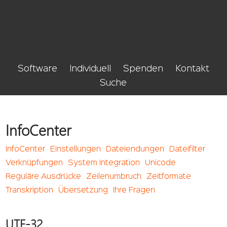
Software
Individuell
Spenden
Kontakt
Suche
InfoCenter
InfoCenter
Einstellungen
Dateiendungen
Dateifilter
Verknüpfungen
System Integration
Unicode
Reguläre Ausdrücke
Zeilenumbruch
Zeitformate
Transkription
Übersetzung
Ihre Fragen
UTF-32