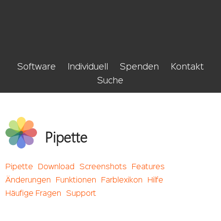
Software
Individuell
Spenden
Kontakt
Suche
Pipette
Pipette
Download
Screenshots
Features
Änderungen
Funktionen
Farblexikon
Hilfe
Häufige Fragen
Support