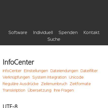
Software
Individuell
Spenden
Kontakt
Suche
InfoCenter
InfoCenter
Einstellungen
Dateiendungen
Dateifilter
Verknüpfungen
System Integration
Unicode
Reguläre Ausdrücke
Zeilenumbruch
Zeitformate
Transkription
Übersetzung
Ihre Fragen
UTF-8