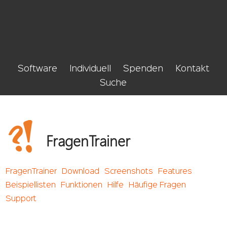
Software
Individuell
Spenden
Kontakt
Suche
FragenTrainer
FragenTrainer
Download
Screenshots
Features
Beispiellisten
Funktionen
Hilfe
Häufige Fragen
Support