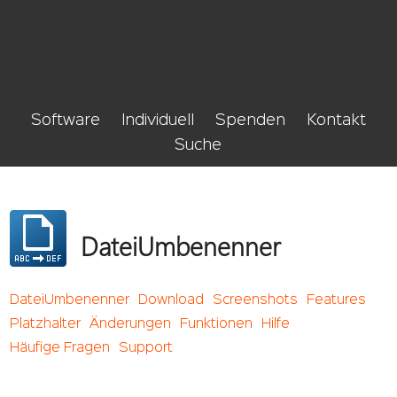
Software
Individuell
Spenden
Kontakt
Suche
DateiUmbenenner
DateiUmbenenner
Download
Screenshots
Features
Platzhalter
Änderungen
Funktionen
Hilfe
Häufige Fragen
Support