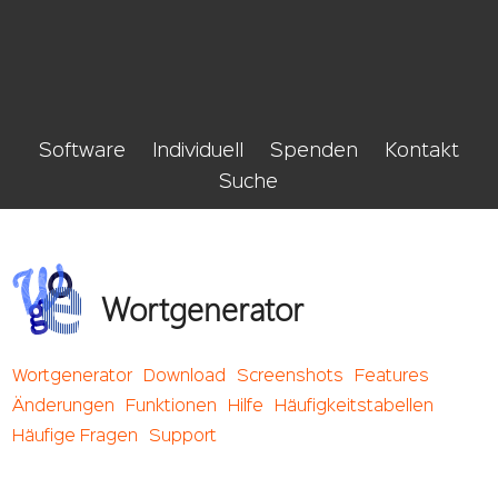
Software
Individuell
Spenden
Kontakt
Suche
Wortgenerator
Wortgenerator
Download
Screenshots
Features
Änderungen
Funktionen
Hilfe
Häufigkeitstabellen
Häufige Fragen
Support