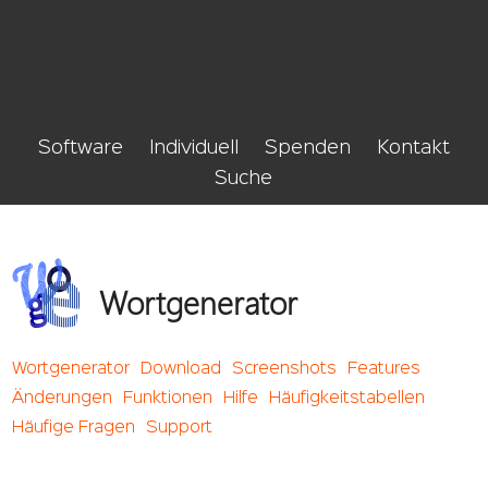
Software
Individuell
Spenden
Kontakt
Suche
Wortgenerator
Wortgenerator
Download
Screenshots
Features
Änderungen
Funktionen
Hilfe
Häufigkeitstabellen
Häufige Fragen
Support