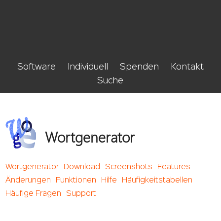
Software
Individuell
Spenden
Kontakt
Suche
Wortgenerator
Wortgenerator
Download
Screenshots
Features
Änderungen
Funktionen
Hilfe
Häufigkeitstabellen
Häufige Fragen
Support