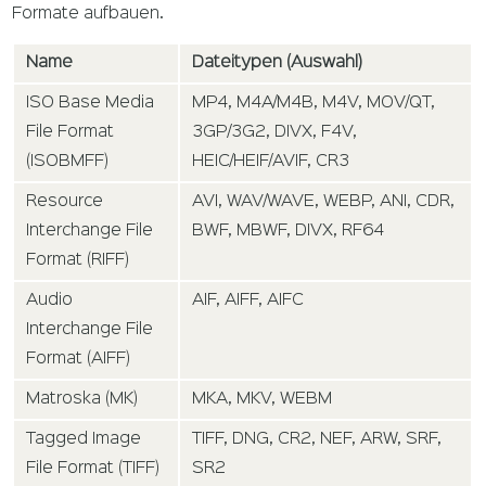
Formate aufbauen.
Name
Dateitypen (Auswahl)
ISO Base Media
MP4, M4A/M4B, M4V, MOV/QT,
File Format
3GP/3G2, DIVX, F4V,
(ISOBMFF)
HEIC/HEIF/AVIF, CR3
Resource
AVI, WAV/WAVE, WEBP, ANI, CDR,
Interchange File
BWF, MBWF, DIVX, RF64
Format (RIFF)
Audio
AIF, AIFF, AIFC
Interchange File
Format (AIFF)
Matroska (MK)
MKA, MKV, WEBM
Tagged Image
TIFF, DNG, CR2, NEF, ARW, SRF,
File Format (TIFF)
SR2