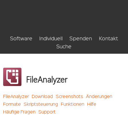
Software
Individuell
Spenden
Kontakt
Suche
FileAnalyzer
FileAnalyzer
Download
Screenshots
Änderungen
Formate
Skriptsteuerung
Funktionen
Hilfe
Häufige Fragen
Support