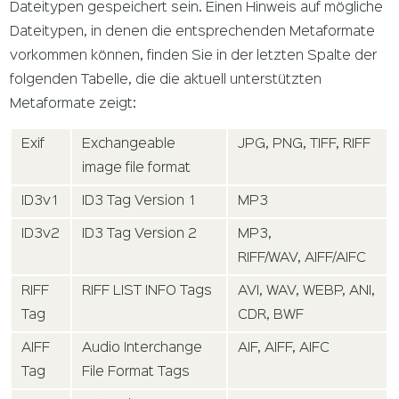
Dateitypen gespeichert sein. Einen Hinweis auf mögliche
Dateitypen, in denen die entsprechenden Metaformate
vorkommen können, finden Sie in der letzten Spalte der
folgenden Tabelle, die die aktuell unterstützten
Metaformate zeigt:
Exif
Exchangeable
JPG, PNG, TIFF, RIFF
image file format
ID3v1
ID3 Tag Version 1
MP3
ID3v2
ID3 Tag Version 2
MP3,
RIFF/WAV, AIFF/AIFC
RIFF
RIFF LIST INFO Tags
AVI, WAV, WEBP, ANI,
Tag
CDR, BWF
AIFF
Audio Interchange
AIF, AIFF, AIFC
Tag
File Format Tags