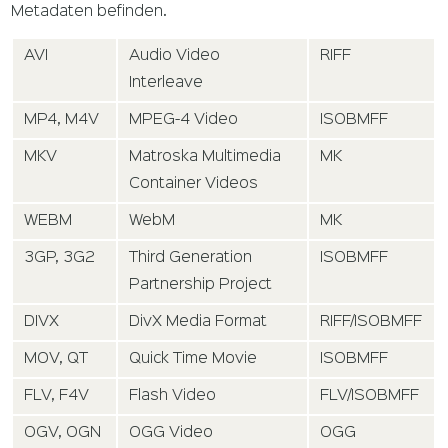
Metadaten befinden.
AVI
Audio Video
RIFF
Interleave
MP4, M4V
MPEG-4 Video
ISOBMFF
MKV
Matroska Multimedia
MK
Container Videos
WEBM
WebM
MK
3GP, 3G2
Third Generation
ISOBMFF
Partnership Project
DIVX
DivX Media Format
RIFF/ISOBMFF
MOV, QT
Quick Time Movie
ISOBMFF
FLV, F4V
Flash Video
FLV/ISOBMFF
OGV, OGN
OGG Video
OGG