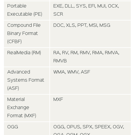
Portable
EXE, DLL, SYS, EFI, MUI, OCX,
Executable (PE)
SCR
Compound File
DOC, XLS, PPT, MSI, MSG
Binary Format
(CFBF)
RealMedia (RM)
RA, RV, RM, RMV, RMA, RMVA,
RMVB
Advanced
WMA, WMV, ASF
Systems Format
(ASF)
Material
MXF
Exchange
Format (MXF)
OGG
OGG, OPUS, SPX, SPEEX, OGV,