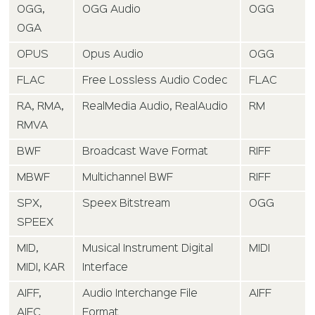
OGG,
OGG Audio
OGG
OGA
OPUS
Opus Audio
OGG
FLAC
Free Lossless Audio Codec
FLAC
RA, RMA,
RealMedia Audio, RealAudio
RM
RMVA
BWF
Broadcast Wave Format
RIFF
MBWF
Multichannel BWF
RIFF
SPX,
Speex Bitstream
OGG
SPEEX
MID,
Musical Instrument Digital
MIDI
MIDI, KAR
Interface
AIFF,
Audio Interchange File
AIFF
AIFC
Format