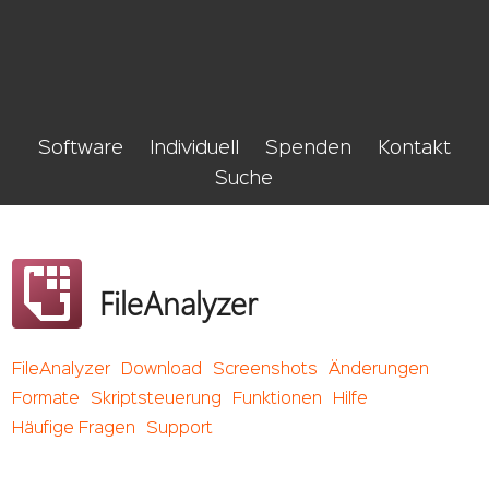
Software
Individuell
Spenden
Kontakt
Suche
FileAnalyzer
FileAnalyzer
Download
Screenshots
Änderungen
Formate
Skriptsteuerung
Funktionen
Hilfe
Häufige Fragen
Support