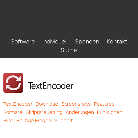
Software
Individuell
Spenden
Kontakt
Suche
TextEncoder
TextEncoder
Download
Screenshots
Features
Formate
Skriptsteuerung
Änderungen
Funktionen
Hilfe
Häufige Fragen
Support