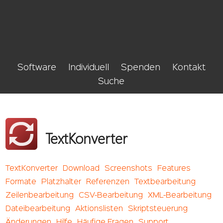
Software
Individuell
Spenden
Kontakt
Suche
TextKonverter
TextKonverter
Download
Screenshots
Features
Formate
Platzhalter
Referenzen
Textbearbeitung
Zeilenbearbeitung
CSV-Bearbeitung
XML-Bearbeitung
Dateibearbeitung
Aktionslisten
Skriptsteuerung
Änderungen
Hilfe
Häufige Fragen
Support