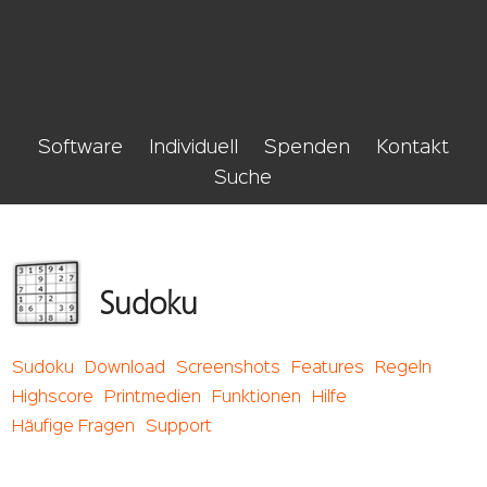
Software
Individuell
Spenden
Kontakt
Suche
Sudoku
Sudoku
Download
Screenshots
Features
Regeln
Highscore
Printmedien
Funktionen
Hilfe
Häufige Fragen
Support