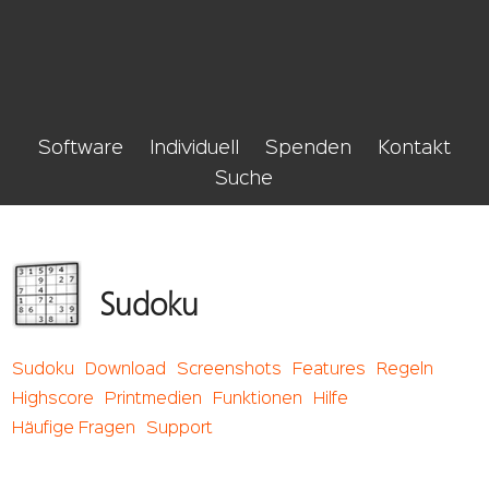
Software
Individuell
Spenden
Kontakt
Suche
Sudoku
Sudoku
Download
Screenshots
Features
Regeln
Highscore
Printmedien
Funktionen
Hilfe
Häufige Fragen
Support