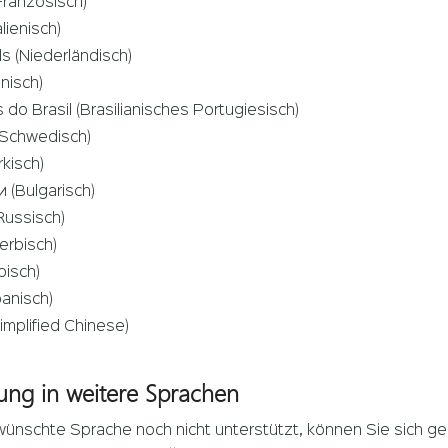
Französisch)
alienisch)
s (Niederländisch)
lnisch)
do Brasil (Brasilianisches Portugiesisch)
Schwedisch)
rkisch)
 (Bulgarisch)
Russisch)
erbisch)
(Arabisch)
anisch)
plified Chinese)
ung in weitere Sprachen
wünschte Sprache noch nicht unterstützt, können Sie sich ge