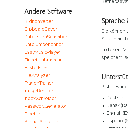
Betriebssyst
Andere Software
Sprache 
BildKonverter
ClipboardSaver
Sie können d
DateilistenSchreiber
Spracheinste
DateiUmbenenner
In diesem Me
EasyMusicPlayer
speichern, s
EinheitenUmrechner
FasterFiles
Unterstü
FileAnalyzer
FragenTrainer
Bisher wurde
ImageResizer
Deutsch
IndexSchreiber
Dansk (Dä
PasswortGenerator
English (E
Pipette
Español (
SchnellSchreiber