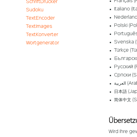
Français (
SchriftDrucker
Italiano (It
Sudoku
Nederland
TextEncoder
Polski (Po
TextImages
Português 
TextKonverter
Svenska (
Wortgenerator
Türkçe (Tü
Български
Русский (
Српски (S
العربية 
日本語 (Jap
简体中文 (Sim
Übersetz
Wird Ihre ge