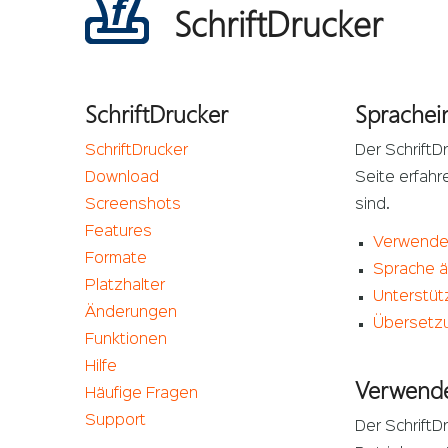
SchriftDrucker
SchriftDrucker
Sprachei
SchriftDrucker
Der SchriftD
Download
Seite erfahr
Screenshots
sind.
Features
Verwende
Formate
Sprache 
Platzhalter
Unterstüt
Änderungen
Übersetzu
Funktionen
Hilfe
Verwende
Häufige Fragen
Support
Der SchriftD