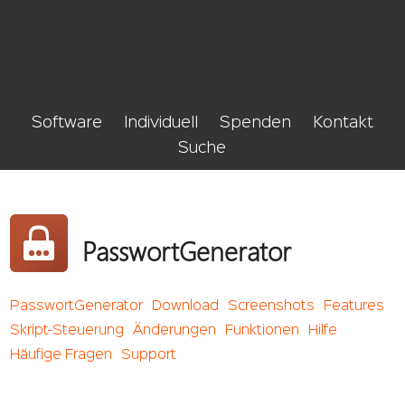
Software
Individuell
Spenden
Kontakt
Suche
PasswortGenerator
PasswortGenerator
Download
Screenshots
Features
Skript-Steuerung
Änderungen
Funktionen
Hilfe
Häufige Fragen
Support