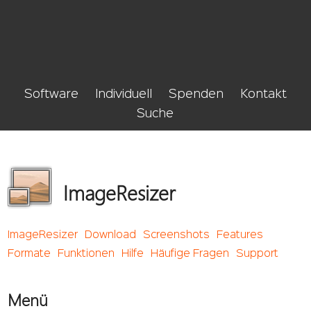
Software
Individuell
Spenden
Kontakt
Suche
ImageResizer
ImageResizer
Download
Screenshots
Features
Formate
Funktionen
Hilfe
Häufige Fragen
Support
Menü