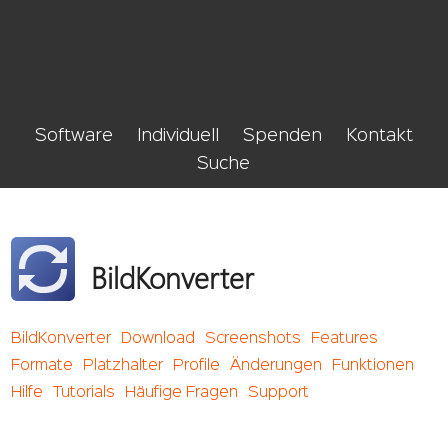
Software
Individuell
Spenden
Kontakt
Suche
BildKonverter
BildKonverter
Download
Screenshots
Features
Formate
Platzhalter
Profile
Änderungen
Funktionen
Hilfe
Tutorials
Häufige Fragen
Support