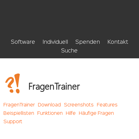
Software
Individuell
Spenden
Kontakt
Suche
FragenTrainer
FragenTrainer
Download
Screenshots
Features
Beispiellisten
Funktionen
Hilfe
Häufige Fragen
Support