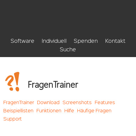
Software
Individuell
Spenden
Kontakt
Suche
FragenTrainer
FragenTrainer
Download
Screenshots
Features
Beispiellisten
Funktionen
Hilfe
Häufige Fragen
Support