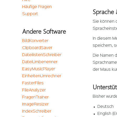
Häufige Fragen
Sprache 
Support
Sie können d
Spracheinste
Andere Software
In diesem Me
BildKonverter
speichern, s
ClipboardSaver
DateilistenSchreiber
Die Namen de
DateiUmbenenner
Sprachnamen
EasyMusicPlayer
der Maus ku
EinheitenUmrechner
FasterFiles
Unterstü
FileAnalyzer
Bisher wurde
FragenTrainer
ImageResizer
Deutsch
IndexSchreiber
English (E