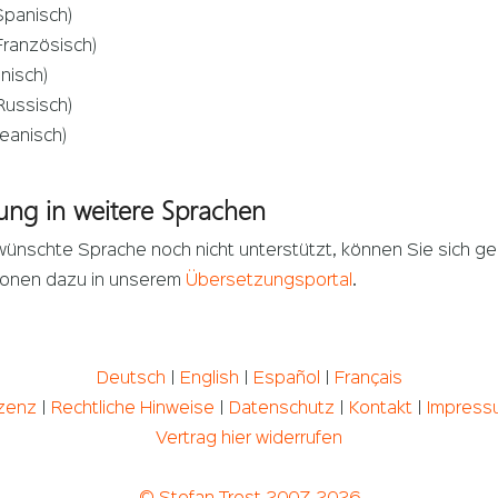
Spanisch)
Französisch)
lnisch)
Russisch)
eanisch)
ung in weitere Sprachen
wünschte Sprache noch nicht unterstützt, können Sie sich ge
tionen dazu in unserem
Übersetzungsportal
.
Deutsch
|
English
|
Español
|
Français
zenz
|
Rechtliche Hinweise
|
Datenschutz
|
Kontakt
|
Impress
Vertrag hier widerrufen