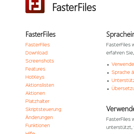
FasterFiles
FasterFiles
Sprachei
FasterFiles
FasterFiles 
Download
erfahren Sie
Screenshots
Verwende
Features
Sprache 
HotKeys
Unterstüt
Aktionslisten
Übersetzu
Aktionen
Platzhalter
Verwende
Skriptsteuerung
Änderungen
FasterFiles
Funktionen
unterstützt,
Hilfe