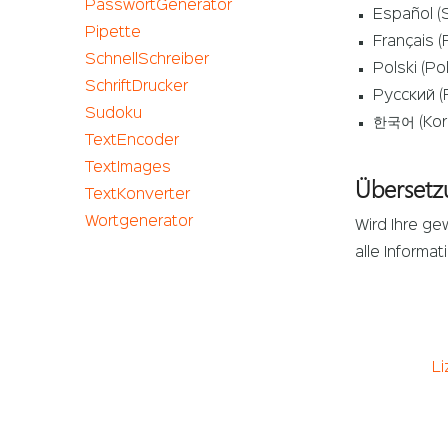
PasswortGenerator
Español (
Pipette
Français (
SchnellSchreiber
Polski (Po
SchriftDrucker
Русский (
Sudoku
한국어 (Kor
TextEncoder
TextImages
Übersetz
TextKonverter
Wortgenerator
Wird Ihre ge
alle Informa
Li