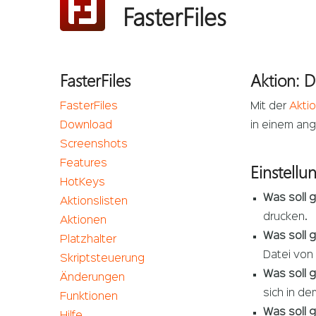
FasterFiles
FasterFiles
Aktion: 
FasterFiles
Mit der
Akti
Download
in einem an
Screenshots
Features
Einstellu
HotKeys
Was soll 
Aktionslisten
drucken.
Aktionen
Was soll g
Platzhalter
Datei von
Skriptsteuerung
Was soll g
Änderungen
sich in de
Funktionen
Was soll g
Hilfe