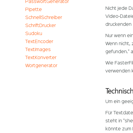
PasswortGenerator
Nicht jede D
Pipette
Video-Datei
SchnellSchreiber
druckenden 
SchriftDrucker
Sudoku
Nur wenn ein
TextEncoder
Wenn nicht, 
TextImages
gefunden." a
TextKonverter
Wie FasterF
Wortgenerator
verwenden kö
Technisch
Um ein geeig
Für Textdate
steht in "s
könnte zum 