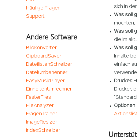
sich in d
Häufige Fragen
Was soll g
Support
möchten, i
Was soll 
Andere Software
die im akt
BildKonverter
Was soll 
ClipboardSaver
Inhalte b
DateilistenSchreiber
einfach a
DateiUmbenenner
verwenden.
EasyMusicPlayer
Drucker:
H
EinheitenUmrechner
Drucker, e
FasterFiles
"Standard
FileAnalyzer
Optionen >
FragenTrainer
Aktionslis
ImageResizer
IndexSchreiber
Unterstü