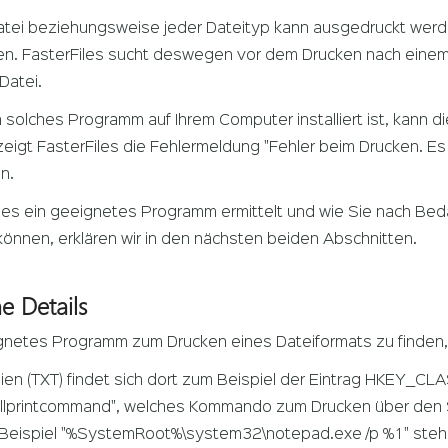
atei beziehungsweise jeder Dateityp kann ausgedruckt werd
en. FasterFiles sucht deswegen vor dem Drucken nach eine
Datei.
 solches Programm auf Ihrem Computer installiert ist, kann
zeigt FasterFiles die Fehlermeldung "Fehler beim Drucken. 
n.
iles ein geeignetes Programm ermittelt und wie Sie nach Be
nnen, erklären wir in den nächsten beiden Abschnitten.
e Details
netes Programm zum Drucken eines Dateiformats zu finden, 
ien (TXT) findet sich dort zum Beispiel der Eintrag HKEY_CL
hellprintcommand", welches Kommando zum Drucken über den 
Beispiel "%SystemRoot%\system32\notepad.exe /p %1" stehe