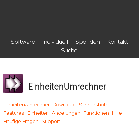
Software
Individuell
Spenden
Kontakt
Suche
EinheitenUmrechner
EinheitenUmrechner
Download
Screenshots
Features
Einheiten
Änderungen
Funktionen
Hilfe
Häufige Fragen
Support