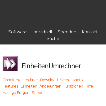
Software
Individuell
Spenden
Kontakt
Suche
EinheitenUmrechner
EinheitenUmrechner
Download
Screenshots
Features
Einheiten
Änderungen
Funktionen
Hilfe
Häufige Fragen
Support